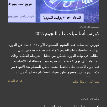
ديسمبر 11, 2025
كورس أساسيات علم النجوم 2026
كورس أساسيات على النجوم المستوى الأول ٢٠٢٦ نبذة عن الدورة:
دراسة أساسيات علم النجوم كاملة خطوة بخطوة حتى يصل
الطالب في نهاية الدورة للتمكن من تحليل الخريطة الفلكية. وذلك
بالاعتماد على فهم لغة علم النجوم وجميع المصطلحات الأساسية
فيه، دون الاعتماد على الحفظ. بحيث يمكن للمتعلم بعد الانتهاء من
هذه الدورة، أن يتوسع ويتطور سواء باستخدام مصادر أخرى أو
فرديا. الآلية: - سيتم القاء الدروس والتطبيقات عبر محاضرات
قراءة المزيد
مشاركة
إرسال تعليق
اونلاين مباشرة. - اذا فاتتك محاضرة، يمكنك اعادة المشاهدة من
التسجيل حتى انتهاء الدورة لمدة سنة كاملة. - يتم دعم الطلبة خارج
المحاضرات عبر مجموعة تيلجرام. هذه المجموعة تبقى ثابتة
يوليو 05, 2023
ومستمرة حتى بعد الانتهاء من الكورس باذن الله. - يتم اجراء اختبار
تجريبي للاستعداد ومن ثم اختبار نهائي في آخر الكورس. - في حال