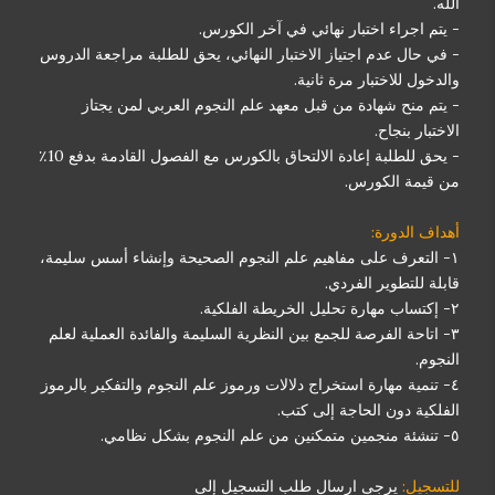
الله.
- يتم اجراء اختبار نهائي في آخر الكورس.
- في حال عدم اجتياز الاختبار النهائي، يحق للطلبة مراجعة الدروس
والدخول للاختبار مرة ثانية.
- يتم منح شهادة من قبل معهد علم النجوم العربي لمن يجتاز
الاختبار بنجاح.
- يحق للطلبة إعادة الالتحاق بالكورس مع الفصول القادمة بدفع 10٪
من قيمة الكورس.
أهداف الدورة:
١- التعرف على مفاهيم علم النجوم الصحيحة وإنشاء أسس سليمة،
قابلة للتطوير الفردي.
٢- إكتساب مهارة تحليل الخريطة الفلكية.
٣- اتاحة الفرصة للجمع بين النظرية السليمة والفائدة العملية لعلم
النجوم.
٤- تنمية مهارة استخراج دلالات ورموز علم النجوم والتفكير بالرموز
الفلكية دون الحاجة إلى كتب.
٥- تنشئة منجمين متمكنين من علم النجوم بشكل نظامي.
للتسجيل:
يرجى ارسال طلب التسجيل إلى