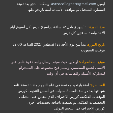
ايميل
astrocollegear@gmail.com
. ويمكنك الدفع بعد تعبئة
استمارة التسجيل ثم موافقة الأستاذة آمنة بارتجو عليها.
مدة الدورة:
9 أشهر (يعادل 72 ساعة دراسية). درس كل أسبوع أيام
الأحد ولمدة ساعتين كل درس.
تاريخ الدورة:
يبدأ من يوم الأحد 27 اغسطس 2023 الساعة 22:00
بتوقيت السعودية
موقع المحاضرات:
اونلاين حيث سيتم ارسال رابط دعوة خاص عبر
الايميل لجميع المنضمين. وسيتم فتح مجموعة على التيليجرام
لمشاركة الأسئلة والنقاشات في أي وقت.
المحاضرة:
آمنة بارتجو. مختصة في علم النجوم منذ 15 سنة. تلقت
شهادتها بعد دراسة دامت 3 سنوات في أسس التنجيم، كورس
التوقعات الفلكية، كورس الاحتراف الذي تضمن على مختلف
التخصصات الفلكية. ثم تعمقت باضافة تخصصات أخرى:
كورس الاحتراف في التنجيم الدولي