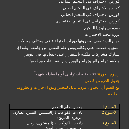
كورس الاحتراف في التنجيم الساعي
كورس الاحتراف في التنجيم الطبي
كورس الاحتراف في التنجيم الجنائي
كورس الاحترافي في التنجيم الاقتصادي
دورة ميثولوجيا التنجيم
دورة تنجيم الاختيارات
وما زالت تضيف لمخزونها دورات احترافية في مختلف مجالات
التنجيم. حصلت على بكالوريوس علم النفس من جامعة اولوداغ.
تشارك مشاركات فلكية باستمرار على حساباتها في التويتر
والانستقرام والتيليجرام واليوتيوب والسنابشات وتيك توك.
رسوم الدورة:
289 جنيه استرليني أو ما يعادله شهرياً.
جدول الدروس كالآتي:
مع العلم أن الجدول مرن، قابل للتغيير وفق الاجازات والظروف
الخاصة.
الأسبوع 1
مدخل لعلم التنجيم
الأسبوع 2
دلالات الكواكب 1 (الشمس، القمر، عطارد،
الزهرة، المريخ)
الأسبوع 3
دلالات الكواكب 2 (المشتري، زحل،
اورانوس، نبتون، بلوتو)