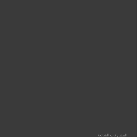
إ
ر
س
ا
ل
ت
ع
ل
ي
ق
المشاركات الشائعة