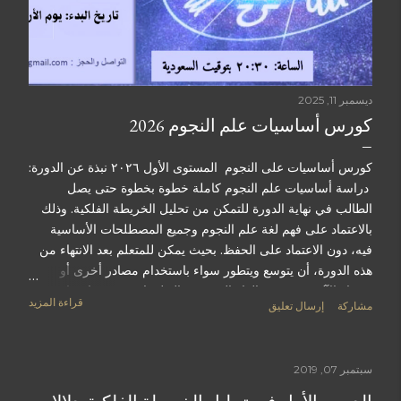
ديسمبر 11, 2025
كورس أساسيات علم النجوم 2026
كورس أساسيات على النجوم المستوى الأول ٢٠٢٦ نبذة عن الدورة:
دراسة أساسيات علم النجوم كاملة خطوة بخطوة حتى يصل
الطالب في نهاية الدورة للتمكن من تحليل الخريطة الفلكية. وذلك
بالاعتماد على فهم لغة علم النجوم وجميع المصطلحات الأساسية
فيه، دون الاعتماد على الحفظ. بحيث يمكن للمتعلم بعد الانتهاء من
هذه الدورة، أن يتوسع ويتطور سواء باستخدام مصادر أخرى أو
فرديا. الآلية: - سيتم القاء الدروس والتطبيقات عبر محاضرات
قراءة المزيد
مشاركة
إرسال تعليق
اونلاين مباشرة. - اذا فاتتك محاضرة، يمكنك اعادة المشاهدة من
التسجيل حتى انتهاء الدورة لمدة سنة كاملة. - يتم دعم الطلبة خارج
المحاضرات عبر مجموعة تيلجرام. هذه المجموعة تبقى ثابتة
سبتمبر 07, 2019
ومستمرة حتى بعد الانتهاء من الكورس باذن الله. - يتم اجراء اختبار
تجريبي للاستعداد ومن ثم اختبار نهائي في آخر الكورس. - في حال