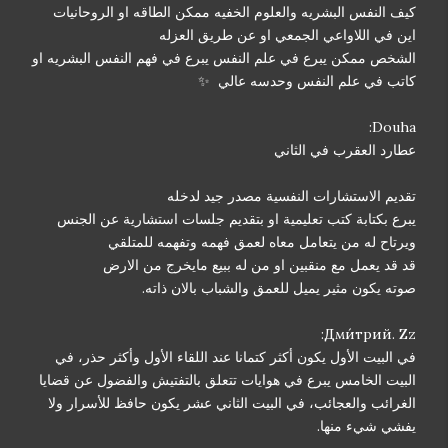
كيف النفس البشريه والعلوم الخفيه ممكن الطاقه او الروحانيات
اين في اللاواعي الجمعي او عن طريق العزله
الشخص ممكن يبرع في علم النفس يبرع في فهم النفس البشريه او
كاتب في علم النفس وحدسه عالي ✨
Douha:
عطارد العقرب في الثاني
تقديم الاستشارات النفسية مصدر جيد لدخله
يبرع بكتابة كتب تعليمية او بتقديم جلسات استشارية عن الجنس
ويرتاح له من يتعامل معاه لعمق فهمه وتفهمه للمتلقي
قد قد يعمل مع منقبين او من له ببيع مايخرج من الارض
صوته يكون مثير يميل للعمق والشباب بالان ذاته.
Дми́трий. Zz:
في البيت الأول يكون أكثر كتمانا عند اللقاء الأول وأكثر حذر، في
البيت الخامس يبرع في هوايات تتعلق بالتفتيش والفضول عن قضايا
الغرائب والعجائب، في البيت الثاني عشر يكون حافظ للأسرار ولا
يفشي شيء منها.