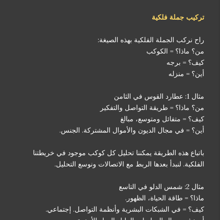
تركيب جملة فلكية
راح نركب الجملة الفلكية بهذه الصيغة:
من؟ ماذا؟ = الكوكب
كيف؟ = برجه
أين؟ = منزله
مثال 1: عطارد القوس في الثامن
من؟ ماذا؟ = طريقة التواصل والتفكير
كيف؟ = متفائل ومتوسع، مبالغ
أين؟ = في مجال الديون والأموال المشتركة. الجنس.
باتباع هذه الطريقة يمكننا تحليل كل كوكب موجود في خريطتنا
الفلكية. لنبدأ بعدها الربط مع الاتصالات ونوسع التحليل.
مثال 2: شمس الدلو في التاسع
ماذا؟ = طاقة الحياة، الظهور.
كيف؟ = في الشبكات البشرية وأنظمة التواصل. إجتماعي.