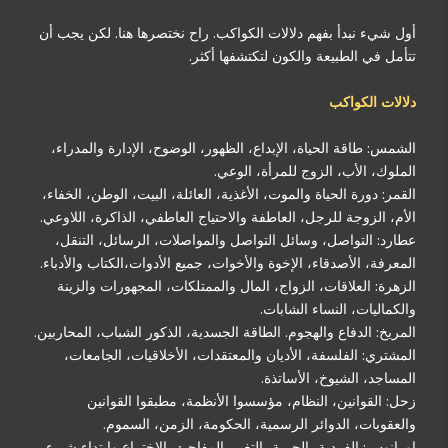
أول شيء نبدأ بفهم دلالات الكواكب. راح نختصرها هنا. لكن يجب أن
تتأمل في الطبيعة والكون لتكتشفها أكثر.
دلالات الكواكب
الشمس: طاقة الحياة، الإبداع، الظهور، الوضوح، الإدارة والمدراء،
الملوك، الأب، الزوج للمرأة، الوعي.
القمر: دورة الحياة والموت، الأغذية، العائلة، البيت، الوطن، الخفاء،
الأم، الزوجة للرجل، العاطفة والاحتياج العاطفي، الذاكرة، اللاوعي.
عطارد: التواصل، وسائل التواصل والمواصلات، الرسائل، التنقل،
المعرفة، الأصدقاء، الإخوة والأخوات، جميع الأدوات،الكتاب والأدباء.
الزهرة: العلاقات، الزواج، المال والممتلكات، المجهورات والزينة
والكماليات، النساء الشابات.
المريخ: الدفاع والهجوم. الطاقة الجسدية، الذكور الشباب، المحاربين.
المشتري: الفلسفة، الأديان والمعتقدات، الأخلاقيات، الجامعات،
المساجد، الشيوخ، الأساتذة.
زحل: القوانين، النظام، مؤسسوا الأنظمة، مطبقوا القوانين
والعقوبات، الدوائر الرسمية، الحكومة، الزمن، السموم.
اورانوس: الفردية، الحرية، التغيير المفاجئ، الاختراع وابتداء شيء