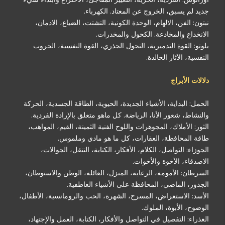
جديد لم يسبق، الخروج عن المعتاد. الكهرباء.
نبتون: الفن، الالهام، الوحدة الكونية، التشتت، الضياع، الادمان،
الانخداع والمخادعة. الكحول والمخدرات.
بلوتو: القوة التدميرية، التحول الجذري، القوة النفسية، الحروب
النفسية، الآثار الخالدة.
دلالات الأبراج
الحمل: البداية، الأشياء الجديدة، الحيوية، الطاقة الجسدية، الحركة
والنشاط، شعور الأنا، الرياضة. كل ماهو متعلق بالإرادة الفردية.
الثور: الأملاك، المجوهرات واللوح الفنية الثمينة، القيم، المواهب،
طاقة المحافظة، العقارات، كل ما هو مادي وملموس.
الجوزاء: التواصل، الكلام، الأفكار، الكتابة، التنقل، الجوالات،
الاصدقاء، الآخوة والأخوات.
السرطان: الأمومة، الرعاية، المنزل، العائلة، الوطن والاستوطان،
الجذور، الماضي، المحافظة على الأشياء العاطفية.
الأسد: الاستعراض، المسرح، الشهرة، الحب والرومانسية، الأطفال،
الوضوح، الأبوة، الملوك.
العذراء: التفصيل في التواصل والأفكار، الكتابة، العمل والإجتهاد،