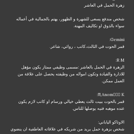
زهرة الحمل في العاشر
شخص مندفع يسعى للشهرة و الظهور، يهتم بالجمالية في أعماله
سواء بالذوق او تكاليف المهنة.
Gemini:
قمر الحوت في الثالث،كاتب ، روائي، شاعر.
R M:
الزهرة في الحمل بالعاشر :مسمى وظيفي ممتاز يكون مؤهل
للادارة والقيادة وتكون امواله من وظيفته يحصل على علاقة من
العمل ممكن.
Anom🧜🏻‍♀ K♏:
قمر بالحوت ببيت ثالث يعطي خيالي ورسام او كاتب لازم يكون
عنده موهبه فنيه يوصلها للناس.
الاوتاكو الياباني:
شخص بزهرة حمل يريد من شريكه في علاقاته العاطفية ان ينضوي