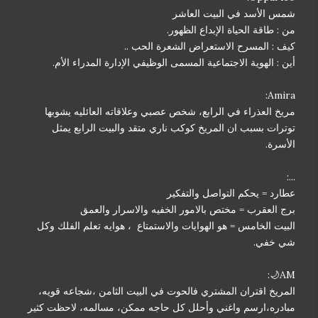
شمس الأسد في البيت العاشر
من : طاقة الحياة الإبداع الظهور.
كيف : المسرح الاستعراض الشعرة الحب ..
أين : الهوية الاجتماعية المسمى الوظيفي الإدارة المدراء الأم.
Amira:
مريخ العذراء في الرابع، شخص عصبي وعلاقاته العائليه يشوبها
توترات بسبب ان المريخ كوكب ناري متقد والبيت الرابع يمثل
الأسرة.
...:
عطارد = يحكم التواصل والتفكير
برج العقرب = مختص بالامور الخفيه والاسرار والعمق
البيت الخامس = هو الهوايات والاستمتاع ، هوايه تعلم الفلك وكل
شي خفي.
AM🌙:
المريخ اقتران المشتري فالحوت في البيت الثامن ،شجاعه قويه،
مبادره،ارسم واغني وأحلل كل حاجه ممكن، مسالمه، لاحظت كثير