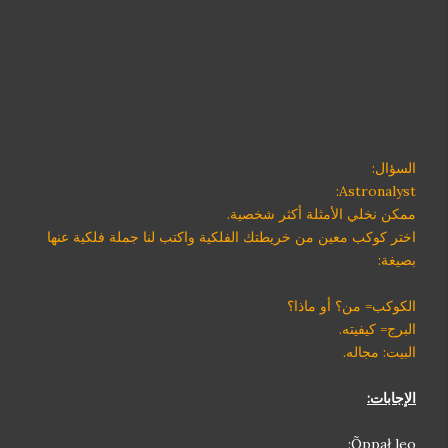
السؤال:
Astronalyst:
ممكن نخلي الأمثلة أكثر شخصية.
اختر كوكب معين من خريطتك الفلكية واكتب لنا جملة فلكية عنها
بصيغة:
الكوكب= من؟ أو ماذا؟
البرج= كيفيته.
البيت: مجاله.
الإجابات:
Õppał leo: