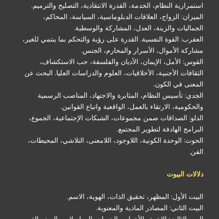
استمرارية النظام، الخدمة، القدرة الانتقادية، التصليح والترميم.
الميزان: الزواج، العلاقات الدبلوماسية، السياسة، المحاكم،
الجماليات والزينة، العدل، المشاركة والوسطية.
العقرب: القوة النفسية. القدرة على رؤية والتحكم بما ينتمي للغير،
مشاركة الأموال، الأسرار والمحارم، الجنس.
القوس: الأمل، الإيمان، الأديان والفلسفة، حب الاستكشاف،
الثقافات الأجنبية، الأخلاقيات، العلوم والدراسات العليا. البحث عن
المعنى في الكون.
الجدي: تأسيس النظام، المثابرة والاجتهاد، المناصب الرسمية
والحكومية، الارتقاء بالعمل، الواقعية واتباع القوانين.
الدلو: الصداقات ضمن مجموعات، الشبكات الإجتماعية، الجموع،
البرامج الهادفة لتطوير المجتمع.
الحوت: الوحدة الكونية، اللاوجود، اللامعنى، التلاشي، المحيطات،
الفن.
دلالات البيوت
البيت الأول: المظهر، تحقيق الذات، الهوية، الاسم.
البيت الثاني: المصادر المادية والمعنوية.
البيت الثالث: الإخوة والأخوات، الجيران، المواصلات والسفر القريب،