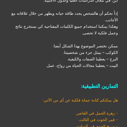
أين: في مجال الدراسات العليا والدول الأجنبية.
إذاً نحكم أن هالشخص يجدد طاقة حياته ويظهر من خلال علاقاته مع
الأجانب.
وهكذا يمكننا استخدام جميع الكلمات المفتاحية كي نستخرج نتائج
وجمل فلكية لا تحصى.
ممكن نختصر الموضوع بهذا الشكل أيضا:
الكوكب = يمثل جزء من شخصيتنا.
البرج = يعطينا الصفات والكيفية.
البيت = يعطينا مجالات الحياة من زواج، عمل.
التمارين التطبيقية:
هل يمكنكم كتابة جملة فلكية عن أي من الآتي:
- زهرة الحمل في العاشر.
- قمر الحوت في الثالث.
- مريخ الجدي في السادس.