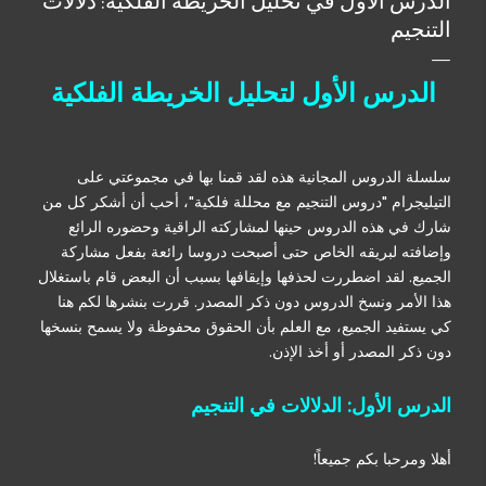
الدرس الأول في تحليل الخريطة الفلكية: دلالات
عدم اجتياز الاختبار النهائي، يحق للطلبة مراجعة الدروس والدخول
التنجيم
للاختبار مرة ثانية. - يتم منح شهادة من قبل معهد علم النجوم
العربي لمن يجتاز الاختبار بنجاح. - يحق للطلبة إعادة الكورس مع
الدرس الأول لتحليل الخريطة الفلكية
الدفعات القادمة بدفع 25٪ من قيمة الكورس. أهداف الدورة:...
سلسلة الدروس المجانية هذه لقد قمنا بها في مجموعتي على
التيليجرام "دروس التنجيم مع محللة فلكية"، أحب أن أشكر كل من
شارك في هذه الدروس حينها لمشاركته الراقية وحضوره الرائع
وإضافته لبريقه الخاص حتى أصبحت دروسا رائعة بفعل مشاركة
الجميع. لقد اضطررت لحذفها وإيقافها بسبب أن البعض قام باستغلال
هذا الأمر ونسخ الدروس دون ذكر المصدر. قررت بنشرها لكم هنا
كي يستفيد الجميع، مع العلم بأن الحقوق محفوظة ولا يسمح بنسخها
دون ذكر المصدر أو أخذ الإذن.
الدرس الأول: الدلالات في التنجيم
أهلا ومرحبا بكم جميعاً!