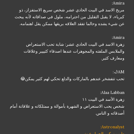
Amira:
مريخ الاسد في البيت الحادي عشر شخص سريع الاستفزاز، ذو
كبرياء، لا يقبل التقليل من احترامه، ملول في صداقاته لأنه يبحث
عن شيء يشده وحالما تفقد العلاقه بريقها ممكن يقل اهتمامه.
Amira:
زهرة الاسد في البيت الحادي عشر: شابة تحب الاستعراض
والملابس الملفته والمجوهرات عندها اصدقاء كثييير وعلاقات
ومعارف كثير.
AM🌙:
تحب تتفشخر عندهم بالماركات والدلع تحكي لهم كثير يمكن😂
Alaa Labban:
زهرة الأسد في البيت ١١
شخص يحب الاستعراض و الشهرة بأموالة و ممتلكاته و علاقاتة أمام
أصدقائه و الناس.
Astronalyst:
طيب نركب الجمل عن: