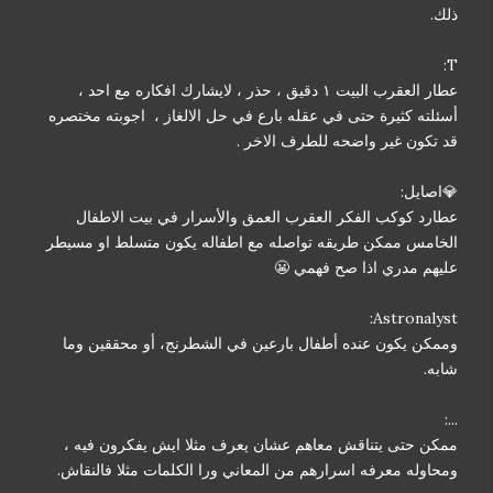
ذلك.
T:
عطار العقرب البيت ١ دقيق ، حذر ، لايشارك افكاره مع احد ،
أسئلته كثيرة حتى في عقله بارع في حل الالغاز ، اجوبته مختصره
قد تكون غير واضحه للطرف الاخر .
💎اصايل:
عطارد كوكب الفكر العقرب العمق والأسرار في بيت الاطفال
الخامس ممكن طريقه تواصله مع اطفاله يكون متسلط او مسيطر
عليهم مدري اذا صح فهمي 😬
Astronalyst:
وممكن يكون عنده أطفال بارعين في الشطرنج، أو محققين وما
شابه.
...:
ممكن حتى يتناقش معاهم عشان يعرف مثلا ايش يفكرون فيه ،
ومحاوله معرفه اسرارهم من المعاني ورا الكلمات مثلا فالنقاش.