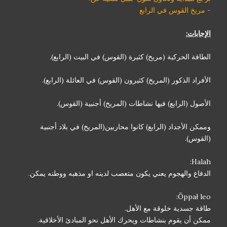
- مريخ القوس في الرابع
الإجابات:
الطاقة الحركية (مريخ) كثيرة (القوس) في البيت (الرابع).
الأفراد الذكور (المريخ) كثيرون (القوس) في العائلة (الرابع).
الأصول (الرابع) فيها نشاطات (المريخ) أجنبية (القوس).
وممكن الأجداد (الرابع) كانوا محاربين(المريخ) في بلاد أجنبية
(القوس).
Halah:
الدفاع والهجوم يعني يكون متعصب لدينه او مذهبه ووطنه يمكن.
Õppał leo:
طاقة جسدية خلوقة مع الأهل.
ممكن أن يقوم بنشاطات ويحرك الأهل نحو المبادئ الأخلاقية.