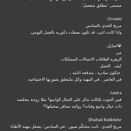
مسمى “مطلق منفصل”.
Gemini:
مريخ الجدي بالسادس
واذا كانت انثى، قد تكون بصفات ذكوريه بالعمل اليومي.
💎اصايل:
من
الزهره العلاقات الاتصالات الممتلكات
كيف الحمل
حتكون مبادره ، مندفعه انانيه ..
في العاشر .. في المهنه وكل مايتعلق بصورتها الاجتماعيه.
Amira:
قمر الحوت بالثالث تدلل على الخيال الواسع؟ مثلا زوجة مخلصه
ذات خيال واسع وفنانه؟ روائيه تسافر بمخيلتها؟!
Shahad Bahbishe:
مريخ الجدي : ثابت متحكّم صبور ، في السادس : يشغل مهنة الأطباء