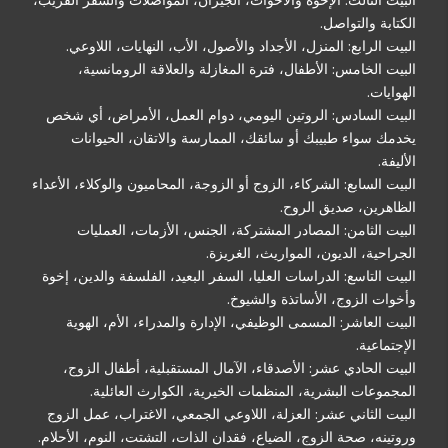
الكتابة والتواصل.
البيت الرابع: المنزل، الأجداد والأصول، الأب، النهايات، اللاوعي.
البيت الخامس: الأطفال، فترة المغازلة والعلاقة الرومانسية،
الهوايات.
البيت السادس: الروتين اليومي، دوام العمل، الأمراض، أي شخص
يخدمك سواء طبيبك أو سائقك، الممارسة والاتقان، الحيوانات
الأليفة.
البيت السابع: الشركاء، الزوج أو الزوجة، المحاميون والوكلاء، الأعداء
الظاهرين، صديق الروح.
البيت الثامن: المصادر المشتركة، الجنس، الأزمات، العمليات
الجراحية، الديون، المواريث، الغريزة.
البيت التاسع: الدراسات العليا، السفر البعيد، الفلسفة والدين، إخوة
وأخوات الزوج، الأساتذة والشيوخ.
البيت العاشر: المسمى الوظيفي، الإدارة والمدراء، الأم، الهوية
الإجتماعية.
البيت الحادي عشر: الأصدقاء، الآمال المستقبلية، أطفال الزوج،
المجموعات البشرية، المنظمات الخيرية، الكوارث العائلية.
البيت الثاني عشر: العزلة، اللاوعي الجمعي، الاغتراب، عمل الزوج
وروتينه، صحة الزوج، الضياع، فقدان الذات، التشتت، النوم، الأحلام.