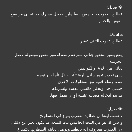
💎اصايل:
عطارد العقرب بالخامس ايضا مارح يخجل يشارك حبيبته اي مواضيع
تثقيفيه بالجنس.
Douha:
عطارد عقرب الثاني عشر
ينفع يصير محقق جنائي لسرعة ربطه للامور ببعض ووصوله لاصل
الجريمة
يعاني من الارق والكوابيس
روى تحذيرية ورسائل الهية تأتيه خلال تأمله او نومه
عنده وصلة قوية مع المخلوقات الاخرى
جنسي جدا ويخلي هالشي لنفسه ولشريكه
قد يتم ادخاله مصحة عقلية او ان يعمل فيها.
💎اصايل:
لاحظت ايضا ان عطارد العقرب يبرع في الشطرنج
واضن اذا هو في البيت الخامس بيت المتعه قد يكون يعبر عن ذلك .
لان العقرب معروف انه يخطط ويوصل لغايته الشطرنج يعتمد ع