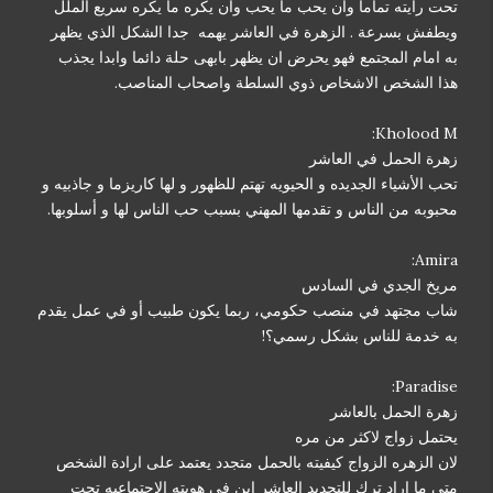
تحت رايته تماما وان يحب ما يحب وان يكره ما يكره سريع الملل
ويطفش بسرعة . الزهرة في العاشر يهمه جدا الشكل الذي يظهر
به امام المجتمع فهو يحرض ان يظهر بابهى حلة دائما وابدا يجذب
هذا الشخص الاشخاص ذوي السلطة واصحاب المناصب.
Kholood M:
زهرة الحمل في العاشر
تحب الأشياء الجديده و الحيويه تهتم للظهور و لها كاريزما و جاذبيه و
محبوبه من الناس و تقدمها المهني بسبب حب الناس لها و أسلوبها.
Amira:
مريخ الجدي في السادس
شاب مجتهد في منصب حكومي، ربما يكون طبيب أو في عمل يقدم
به خدمة للناس بشكل رسمي؟!
Paradise:
زهرة الحمل بالعاشر
يحتمل زواج لاكثر من مره
لان الزهره الزواج كيفيته بالحمل متجدد يعتمد على ارادة الشخص
متى ما اراد ترك للتجديد العاشر اين في هويته الاجتماعيه تحت